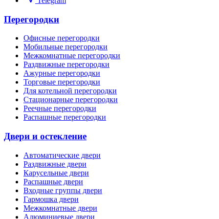
Telegram
Перегородки
Офисные
перегородки
Мобильные
перегородки
Межкомнатные
перегородки
Раздвижные
перегородки
Ажурные
перегородки
Торговые
перегородки
Для котельной
перегородки
Стационарные
перегородки
Реечные
перегородки
Распашные
перегородки
Двери и остекление
Автоматические
двери
Раздвижные
двери
Карусельные
двери
Распашные
двери
Входные группы
двери
Гармошка
двери
Межкомнатные
двери
Алюминиевые
двери