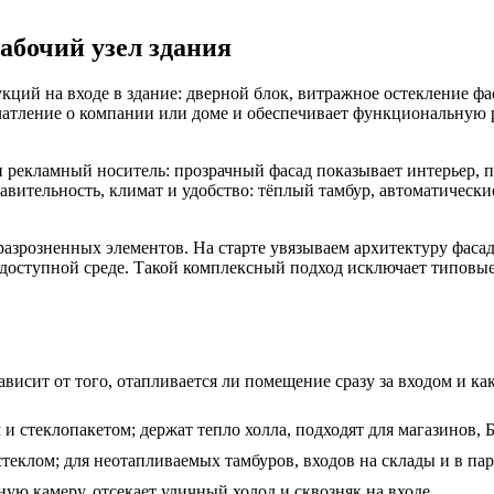
рабочий узел здания
кций на входе в здание: дверной блок, витражное остекление фас
ечатление о компании или доме и обеспечивает функциональную р
и рекламный носитель: прозрачный фасад показывает интерьер, 
авительность, климат и удобство: тёплый тамбур, автоматическ
азрозненных элементов. На старте увязываем архитектуру фасада
 и доступной среде. Такой комплексный подход исключает типовы
исит от того, отапливается ли помещение сразу за входом и ка
 стеклопакетом; держат тепло холла, подходят для магазинов, 
клом; для неотапливаемых тамбуров, входов на склады и в па
ую камеру, отсекает уличный холод и сквозняк на входе.