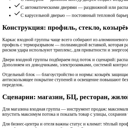
С автоматическими дверями — раздвижной или распа
С карусельной дверью — постоянный тепловой барьер 
Конструкция: профиль, стекло, козырёк
Каркас входной группы чаще всего собирают из алюминиевого 
профиль с терморазрывом — полиамидной вставкой, которая раз
риском удара используют триплекс, для приватности и энерг
Двери входной группы подбираем под поток и сценарий: распа
Дополняем их доводчиками, электрозамками, системой контроля
Отдельный блок — благоустройство и нормы: козырёк защищает
антискользящее покрытие ступеней и освещение повышают безоп
переделок.
Сценарии: магазин, БЦ, ресторан, жило
Для магазина входная группа — инструмент продаж: максималь
впустить максимум потока и показать товар с улицы, сохранив т
Для бизнес-центра и отеля важны статус и климат: тёплый про