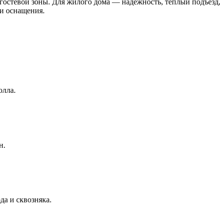
 гостевой зоны. Для жилого дома — надёжность, тёплый подъезд
и оснащения.
олла.
н.
да и сквозняка.