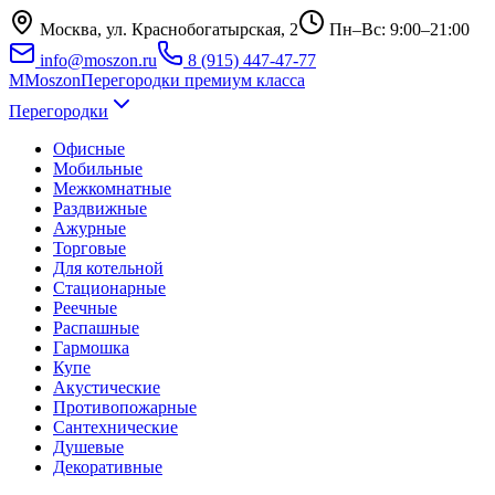
Москва, ул. Краснобогатырская, 2
Пн–Вс: 9:00–21:00
info@moszon.ru
8 (915) 447-47-77
M
Moszon
Перегородки премиум класса
Перегородки
Офисные
Мобильные
Межкомнатные
Раздвижные
Ажурные
Торговые
Для котельной
Стационарные
Реечные
Распашные
Гармошка
Купе
Акустические
Противопожарные
Сантехнические
Душевые
Декоративные