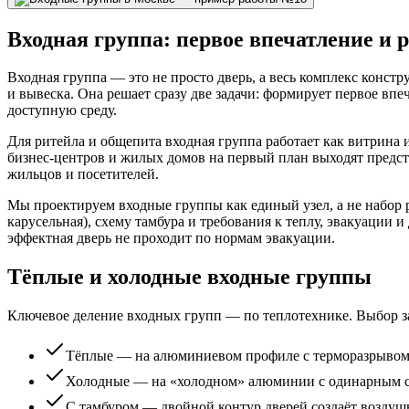
Входная группа: первое впечатление и 
Входная группа — это не просто дверь, а весь комплекс констру
и вывеска. Она решает сразу две задачи: формирует первое вп
доступную среду.
Для ритейла и общепита входная группа работает как витрина 
бизнес-центров и жилых домов на первый план выходят предст
жильцов и посетителей.
Мы проектируем входные группы как единый узел, а не набор р
карусельная), схему тамбура и требования к теплу, эвакуации
эффектная дверь не проходит по нормам эвакуации.
Тёплые и холодные входные группы
Ключевое деление входных групп — по теплотехнике. Выбор зав
Тёплые — на алюминиевом профиле с терморазрывом и
Холодные — на «холодном» алюминии с одинарным сте
С тамбуром — двойной контур дверей создаёт воздушн