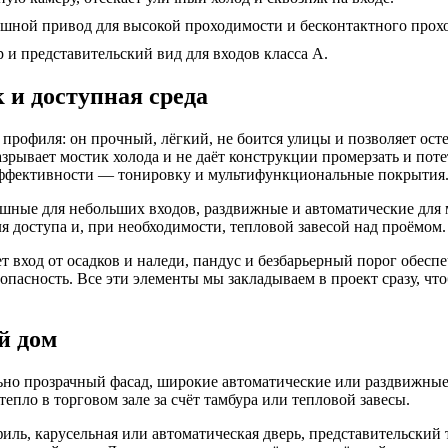
шной привод для высокой проходимости и бесконтактного прохо
и представительский вид для входов класса А.
 и доступная среда
профиля: он прочный, лёгкий, не боится улицы и позволяет ос
рывает мостик холода и не даёт конструкции промерзать и потет
оэффективности — тонировку и мультифункциональные покрытия
шные для небольших входов, раздвижные и автоматические для м
 доступа и, при необходимости, тепловой завесой над проёмом.
 вход от осадков и наледи, пандус и безбарьерный порог обес
асность. Все эти элементы мы закладываем в проект сразу, что
й дом
но прозрачный фасад, широкие автоматические или раздвижные 
епло в торговом зале за счёт тамбура или тепловой завесы.
филь, карусельная или автоматическая дверь, представительский