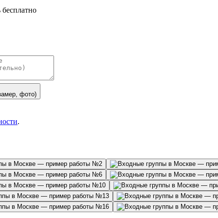
 бесплатно
замер, фото)
ности
.