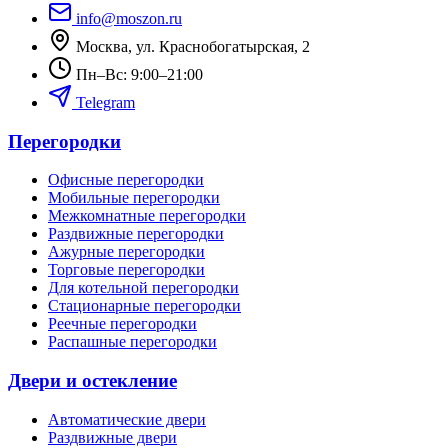
info@moszon.ru
Москва, ул. Краснобогатырская, 2
Пн–Вс: 9:00–21:00
Telegram
Перегородки
Офисные
перегородки
Мобильные
перегородки
Межкомнатные
перегородки
Раздвижные
перегородки
Ажурные
перегородки
Торговые
перегородки
Для котельной
перегородки
Стационарные
перегородки
Реечные
перегородки
Распашные
перегородки
Двери и остекление
Автоматические
двери
Раздвижные
двери